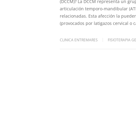
(DCCM)? La DCCM representa un grupo
articulación temporo-mandibular (ATM
relacionadas. Esta afección la puede
(provocados por latigazos cervical o c
CLINICA ENTREMARES
FISIOTERAPIA G