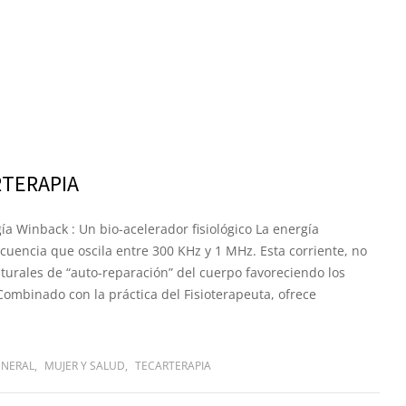
RTERAPIA
gía Winback : Un bio-acelerador fisiológico La energía
cuencia que oscila entre 300 KHz y 1 MHz. Esta corriente, no
turales de “auto-reparación” del cuerpo favoreciendo los
 Combinado con la práctica del Fisioterapeuta, ofrece
ENERAL
,
MUJER Y SALUD
,
TECARTERAPIA