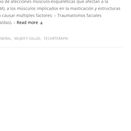
 de afecciones músculo-esqueléticas que afectan a la
), a los músculos implicados en la masticación y estructuras
n causar múltiples factores: – Traumatismos faciales
aídas). –
Read more
ENERAL
,
MUJER Y SALUD
,
TECARTERAPIA